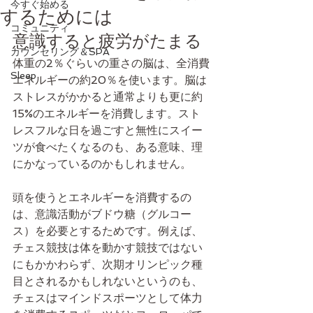
今すぐ始める
するためには
コミュニティ
意識すると疲労がたまる
カウンセリング＆SPA
体重の2％ぐらいの重さの脳は、全消費
Sleep
エネルギーの約20％を使います。脳は
ストレスがかかると通常よりも更に約
15%のエネルギーを消費します。スト
レスフルな日を過ごすと無性にスイー
ツが食べたくなるのも、ある意味、理
にかなっているのかもしれません。
頭を使うとエネルギーを消費するの
は、意識活動がブドウ糖（グルコー
ス）を必要とするためです。例えば、
チェス競技は体を動かす競技ではない
にもかかわらず、次期オリンピック種
目とされるかもしれないというのも、
チェスはマインドスポーツとして体力