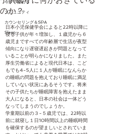
子供眠りに何がおきている
今すぐ始める
のか？
コミュニティ
カウンセリング＆SPA
日本小児保健学会によると22時以降に
Sleep
寝る子供が年々増加し、１歳児から６
歳児まですべての年齢層で生活が夜型
傾向になり遅寝遅起きが問題となって
いることが明らかになりました。また
厚生労働省によると現代日本は、こど
もでも4-5人に１人が睡眠になんらか
の睡眠の問題を抱えており睡眠に満足
していない状況にあるそうです。将来
その子供たちが睡眠障害を抱えたまま
大人になると、日本の社会は一体どう
なってしまうのでしょうか。
学童期以前の３-５歳児では、22時以
前に就寝し１日10時間以上の睡眠時間
を確保するのが望ましいとされていま