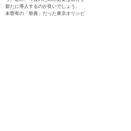
新たに導入するのが良いでしょう。
未曽有の「祭典」だった東京オリンピ
ックを経て、次回のパリオリンピック
ではまた違った角度からスポーツ「祭
典」を楽しめることを心待ちにしてい
ます。パリには行けなくても、スポー
ツバーやパブリックビューイングで仲
間と競技の行方を一緒に楽しみたいで
すね。