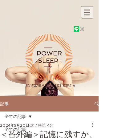
POWER
SLEEP
​眠れない辛さを眠れる幸せに変える
記事
全ての記事
2024年5月20日
読了時間: 4分
全ての記事
＜番外編＞記憶に残すか、