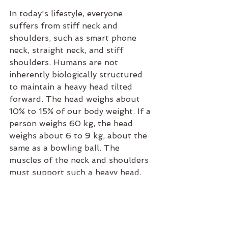
In today's lifestyle, everyone 
suffers from stiff neck and 
shoulders, such as smart phone 
neck, straight neck, and stiff 
shoulders. Humans are not 
inherently biologically structured 
to maintain a heavy head tilted 
forward. The head weighs about 
10% to 15% of our body weight. If a 
person weighs 60 kg, the head 
weighs about 6 to 9 kg, about the 
same as a bowling ball. The 
muscles of the neck and shoulders 
must support such a heavy head. 
The strain on the neck and 
shoulders is great, and it is no 
wonder that stiff neck and 
shoulders have become a modern 