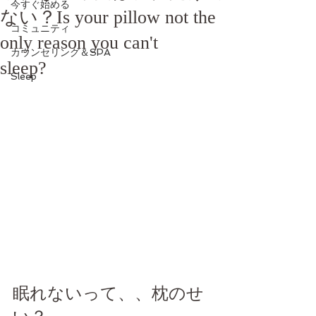
今すぐ始める
ない？Is your pillow not the
コミュニティ
only reason you can't
カウンセリング＆SPA
sleep?
Sleep
眠れないって、、枕のせ