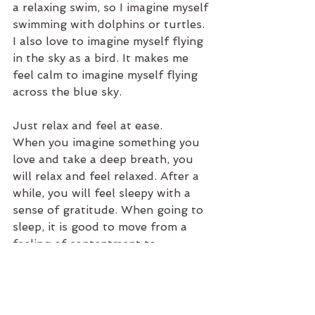
a relaxing swim, so I imagine myself 
swimming with dolphins or turtles. 
I also love to imagine myself flying 
in the sky as a bird. It makes me 
feel calm to imagine myself flying 
across the blue sky.
Just relax and feel at ease.
When you imagine something you 
love and take a deep breath, you 
will relax and feel relaxed. After a 
while, you will feel sleepy with a 
sense of gratitude. When going to 
sleep, it is good to move from a 
feeling of contentment to 
unconscious sleep. This will be of 
better quality than starting sleep 
out of anxiety or anger.