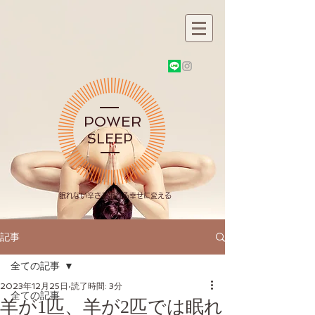
POWER
SLEEP
​眠れない辛さを眠れる幸せに変える
記事
全ての記事
2023年12月25日
読了時間: 3分
全ての記事
羊が1匹、羊が2匹では眠れ