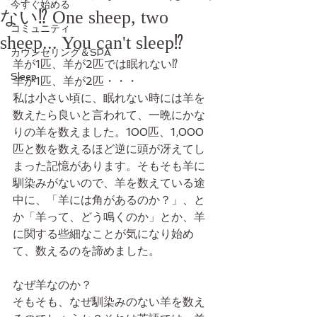
今すぐ始める
ない⁉ One sheep, two
コミュニティ
sheep... You can't sleep⁉
カウンセリング＆SPA
羊が1匹、羊が2匹では眠れない⁉
Sleep
羊が1匹、羊が2匹・・・
私は小さい頃に、眠れない時には羊を
数えたら良いと言われて、一晩にかな
りの羊を数えました。100匹、1,000
匹と数を数えるほど逆に頭が冴えてし
まった記憶があります。そもそも羊に
馴染みがないので、羊を数えている途
中に、「羊には角があるのか？」、と
か「羊って、どう鳴くのか」とか、羊
に関する些細なことが気になり始め
て、数えるのを諦めました。
なぜ羊なのか？
そもそも、なぜ馴染みのない羊を数え