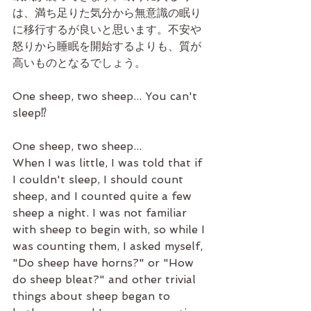
は、満ち足りた気分から無意識の眠り
に移行するが良いと思います。不安や
怒りから睡眠を開始するよりも、質が
高いものとなるでしょう。
One sheep, two sheep... You can't 
sleep⁉
One sheep, two sheep...
When I was little, I was told that if 
I couldn't sleep, I should count 
sheep, and I counted quite a few 
sheep a night. I was not familiar 
with sheep to begin with, so while I 
was counting them, I asked myself, 
"Do sheep have horns?" or "How 
do sheep bleat?" and other trivial 
things about sheep began to 