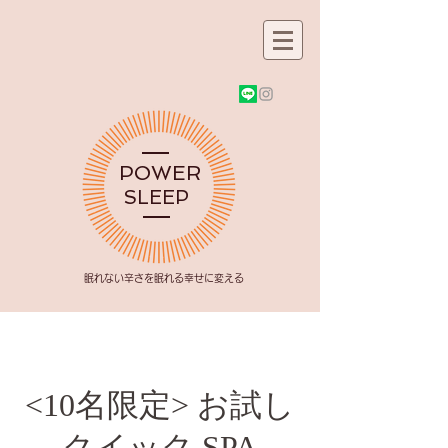
POWER
SLEEP
​眠れない辛さを眠れる幸せに変える
<10名限定> お試し
クイック SPA