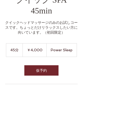
45min
クイックヘッドマッサージのみのお試しコー
スです。ちょっとだけリラックスしたい方に
向いています。（初回限定）
4,000
円
45分
4
￥4,000
Power Sleep
5
分
仮予約
連絡先
Japan, Tokyo, 渋谷区上原
info@sgs-grp.com