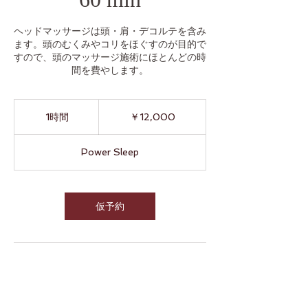
ヘッドマッサージは頭・肩・デコルテを含み
ます。頭のむくみやコリをほぐすのが目的で
すので、頭のマッサージ施術にほとんどの時
間を費やします。
12,000
円
1時間
1
￥12,000
時
Power Sleep
仮予約
連絡先
Japan, Tokyo, 渋谷区上原