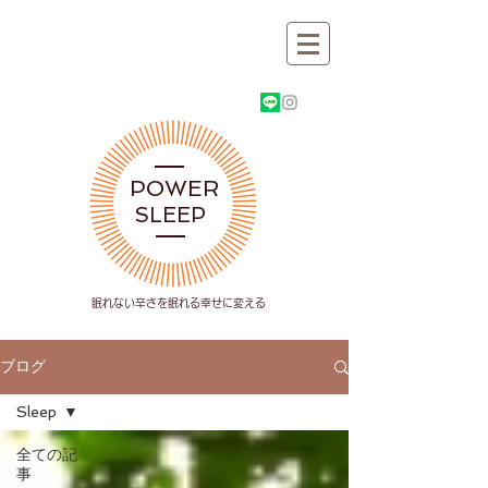
POWER
SLEEP
​眠れない辛さを眠れる幸せに変える
ブログ
Sleep
全ての記
事