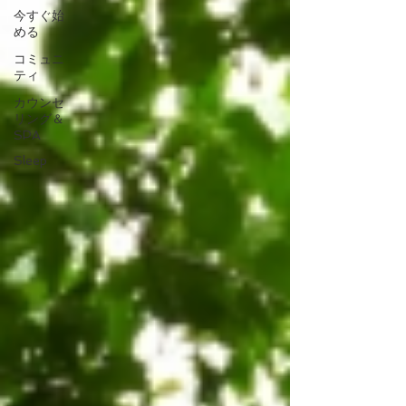
今すぐ始
める
コミュニ
ティ
カウンセ
リング＆
SPA
Sleep